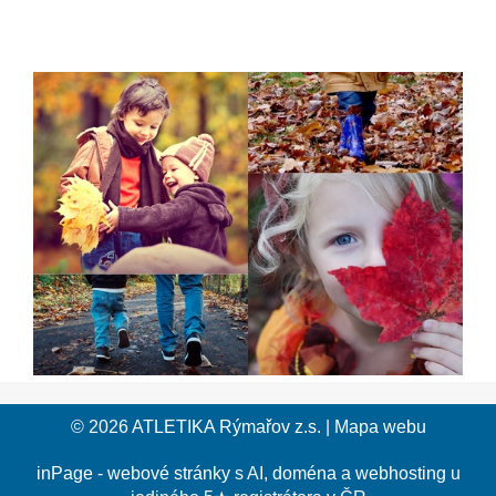
šiškami nebo skákejte do hromady spadaného listí.
Přejeme vám krásné prožití prodlouženého víkendu a
prázdnin a budeme se těšit opět v pondělí 4. listopadu.
© 2026
ATLETIKA Rýmařov z.s.
|
Mapa webu
inPage
-
webové stránky
s AI,
doména
a
webhosting
u