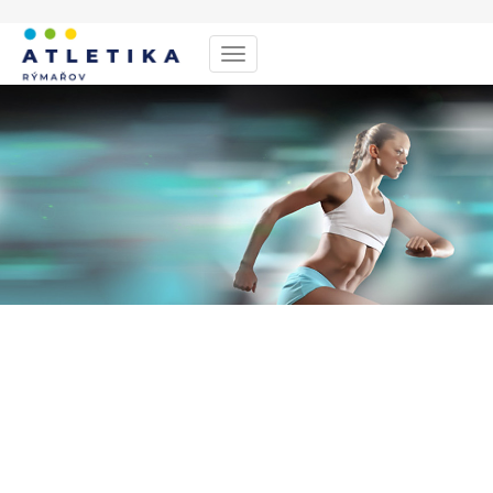
Menu
Vážení rodiče,
přiblížil se nám státní svátek a podzimní prázdniny. V
této době od 28. října do 30. října (pondělí až středa)
NEBUDOU probíhat žádné TRÉNINKY.
Trénink však nemusí být jen s námi na hřišti...využijte
volno a vyrazte s dětmi na procházku, házejte v lese